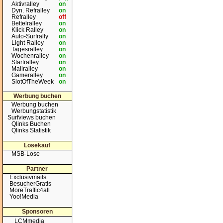
Aktivralley
on
Dyn. Refralley
on
Refralley
off
Bettelralley
on
Klick Ralley
on
Auto-Surfrally
on
Light Ralley
on
Tagesralley
on
Wochenralley
on
Startralley
on
Mailralley
on
Gameralley
on
SlotOfTheWeek
on
Werbung buchen
Werbung buchen
Werbungstatistik
Surfviews buchen
Qlinks Buchen
Qlinks Statistik
Losekauf
MSB-Lose
Partner
Exclusivmails
BesucherGratis
MoreTraffic4all
Yoo!Media
Sponsoren
LCMmedia