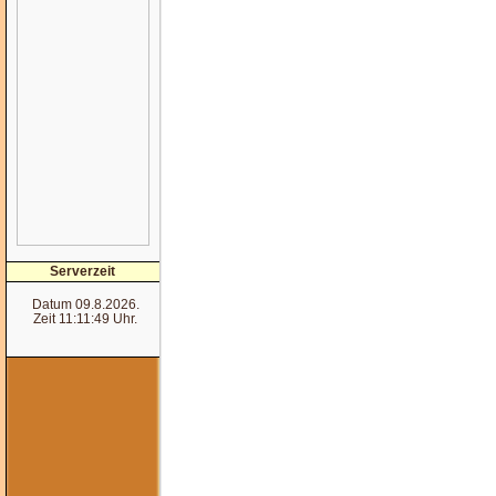
Serverzeit
Datum 09.8.2026.
Zeit 11:11:49 Uhr.