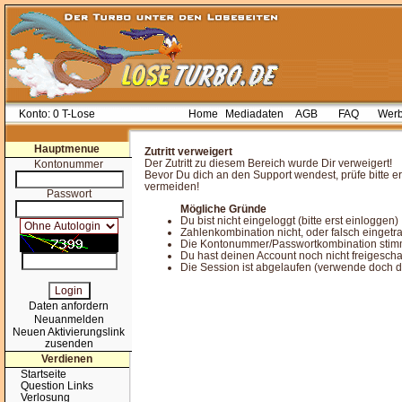
Konto:
0 T-Lose
Home
Mediadaten
AGB
FAQ
Werb
Hauptmenue
Zutritt verweigert
Der Zutritt zu diesem Bereich wurde Dir verweigert!
Kontonummer
Bevor Du dich an den Support wendest, prüfe bitte e
vermeiden!
Passwort
Mögliche Gründe
Du bist nicht eingeloggt (bitte erst einloggen)
Zahlenkombination nicht, oder falsch eingetra
Die Kontonummer/Passwortkombination stimmt
Du hast deinen Account noch nicht freigeschalt
Die Session ist abgelaufen (verwende doch d
Daten anfordern
Neuanmelden
Neuen Aktivierungslink
zusenden
Verdienen
Startseite
Question Links
Verlosung