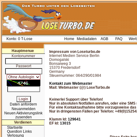
Konto:
0 T-Lose
Home
Mediadaten
AGB
FAQ
Werb
Hauptmenue
Impressum von Loseturbo.de
Internet Medien Service Berlin
Kontonummer
Domogalski
Bonsaiweg 3
Passwort
15370 Fredersdorf
Germany
Steuernummer: 064/290/01984
Kontakt zum Webmaster
Mail: Webmaster (@) LoseTurbo.de
Keinerlei Support über Telefon!
Nur in absoluten Notfällen anrufen, oder eine SMS
Daten anfordern
Für eine Kontaktaufnahme bitte vorzugsweise das
Neuanmelden
Nur in dringensten Fällen per Telefon:
+49(0)1525
Neuen Aktivierungslink
zusenden
Klamm Id:
129641
Verdienen
EF Id:
13015
Startseite
Question Links
Verlosung