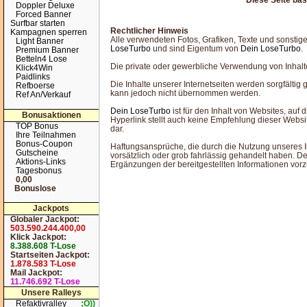
Diese Seite ba
Doppler Deluxe
Forced Banner
Surfbar starten
Rechtlicher Hinweis
Kampagnen sperren
Alle verwendeten Fotos, Grafiken, Texte und sonstig
Light Banner
LoseTurbo
und sind Eigentum von
Dein LoseTurbo
.
Premium Banner
Betteln4 Lose
Die private oder gewerbliche Verwendung von Inhalt
Klick4Win
Paidlinks
Die Inhalte unserer Internetseiten werden sorgfältig ge
Refboerse
kann jedoch nicht übernommen werden.
Ref An/Verkauf
Dein LoseTurbo
ist für den Inhalt von Websites, auf d
Bonusaktionen
Hyperlink stellt auch keine Empfehlung dieser Webs
TOP Bonus
dar.
Ihre Teilnahmen
Bonus-Coupon
Haftungsansprüche, die durch die Nutzung unseres I
Gutscheine
vorsätzlich oder grob fahrlässig gehandelt haben. D
Aktions-Links
Ergänzungen der bereitgestellten Informationen vo
Tagesbonus
0,00
Bonuslose
Jackpots
Globaler Jackpot:
503.590.244.400,00
Klick Jackpot:
8.388.608 T-Lose
Startseiten Jackpot:
1.878.583 T-Lose
Mail Jackpot:
11.746.692 T-Lose
Unsere Ralleys
Refaktivralley
;O))