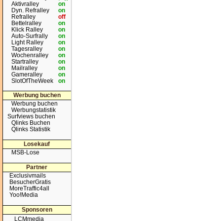
Aktivralley
on
Dyn. Refralley
on
Refralley
off
Bettelralley
on
Klick Ralley
on
Auto-Surfrally
on
Light Ralley
on
Tagesralley
on
Wochenralley
on
Startralley
on
Mailralley
on
Gameralley
on
SlotOfTheWeek
on
Werbung buchen
Werbung buchen
Werbungstatistik
Surfviews buchen
Qlinks Buchen
Qlinks Statistik
Losekauf
MSB-Lose
Partner
Exclusivmails
BesucherGratis
MoreTraffic4all
Yoo!Media
Sponsoren
LCMmedia