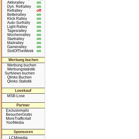
Aktivralley
on
Dyn. Refralley
on
Refralley
off
Bettelralley
on
Klick Ralley
on
Auto-Surfrally
on
Light Ralley
on
Tagesralley
on
Wochenralley
on
Startralley
on
Mailralley
on
Gameralley
on
SlotOfTheWeek
on
Werbung buchen
Werbung buchen
Werbungstatistik
Surfviews buchen
Qlinks Buchen
Qlinks Statistik
Losekauf
MSB-Lose
Partner
Exclusivmails
BesucherGratis
MoreTraffic4all
Yoo!Media
Sponsoren
LCMmedia