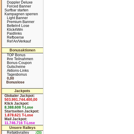
Doppler Deluxe
Forced Banner
Surfbar starten
Kampagnen sperren
Light Banner
Premium Banner
Betteln4 Lose
Klick4Win
Paidlinks
Refboerse
Ref An/Verkauf
Bonusaktionen
TOP Bonus
Ihre Teilnahmen
Bonus-Coupon
Gutscheine
Aktions-Links
Tagesbonus
0,00
Bonuslose
Jackpots
Globaler Jackpot:
503.991.744.400,00
Klick Jackpot:
8.388.608 T-Lose
Startseiten Jackpot:
1.878.621 T-Lose
Mail Jackpot:
11.746.716 T-Lose
Unsere Ralleys
Refaktivralley
;O))